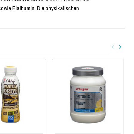
owie Eialbumin. Die physikalischen
keyboard_arrow_left
keyboard_arrow_right
Zurück
Weiter