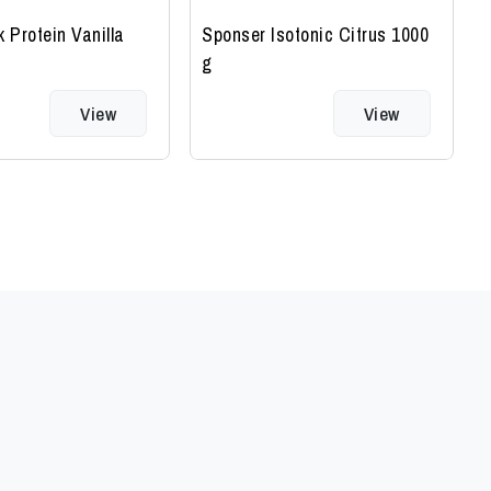
k Protein Vanilla
Sponser Isotonic Citrus 1000
g
View
View