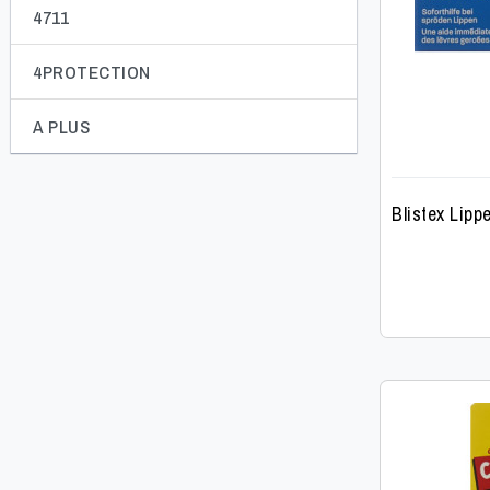
4711
4PROTECTION
A PLUS
Blistex Lip