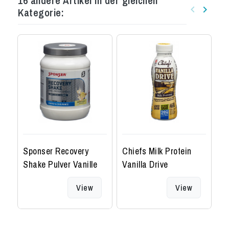
16 andere Artikel in der gleichen
keyboard_arrow_left
keyboard_arrow_right
Kategorie:
Zurück
Weiter
Sponser Recovery
Chiefs Milk Protein
S
Shake Pulver Vanille
Vanilla Drive
El
M
View
View