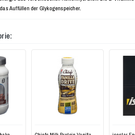
das Auffüllen der Glykogenspeicher.
rie:
Shake
Chiefs Milk Protein Vanilla
isostar En