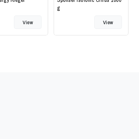
g
View
View