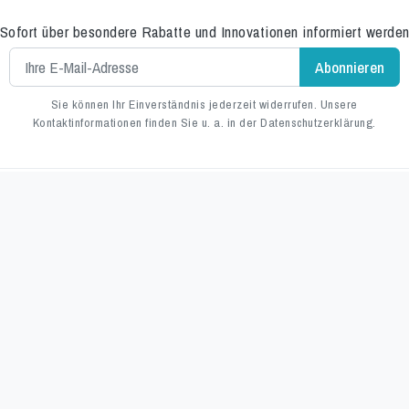
Sofort über besondere Rabatte und Innovationen informiert werde
Sie können Ihr Einverständnis jederzeit widerrufen. Unsere
Kontaktinformationen finden Sie u. a. in der Datenschutzerklärung.
Alpine Professional AG
Niedermattstrasse 30
fos
4538 Oberbipp
Schweiz
Rufen Sie uns an:
032 530 22 8
ekturen