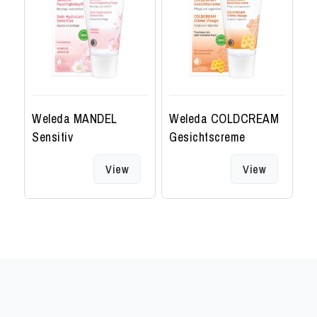
Weleda MANDEL
Weleda COLDCREAM
W
Sensitiv
Gesichtscreme
Se
Feuchtigkeitspflege
G
View
View
Feuchtigkeitspflege