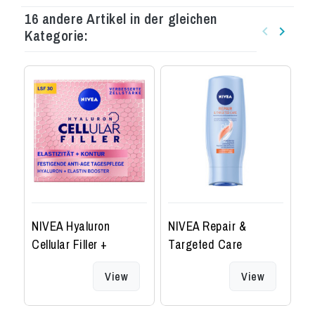
16 andere Artikel in der gleichen
keyboard_arrow_left
keyboard_arrow_right
Kategorie:
Zurück
Weiter
NIVEA Hyaluron
NIVEA Repair &
N
Cellular Filler +
Targeted Care
S
Elastizität
Pflegespülung
View
View
Tagespflege LSF 30