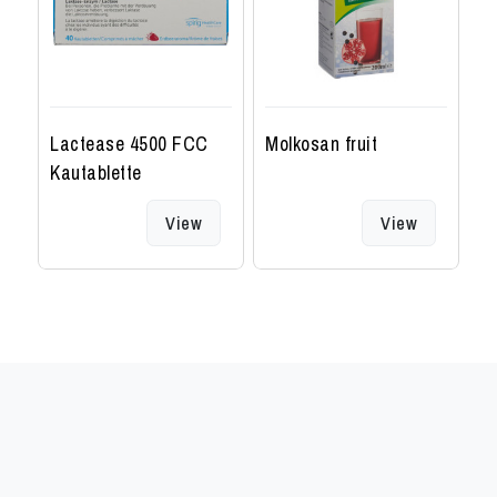
Lactease 4500 FCC
Molkosan fruit
Sp
Kautablette
1
View
View