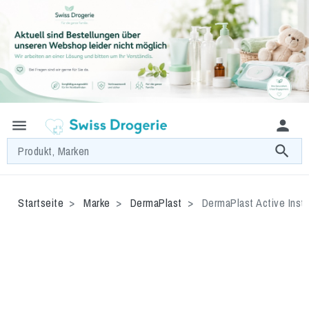
menu
person
search
Produkt, Marken
Startseite
Marke
DermaPlast
DermaPlast Active Insta