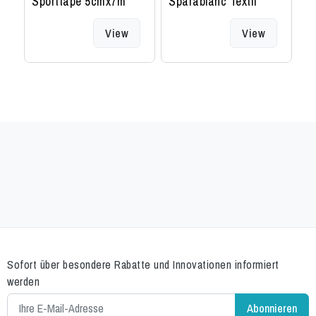
Sporttape 5cmx7m
Sparablanc Textil
S
2.5cmx5m hautfarbe
View
View
Sofort über besondere Rabatte und Innovationen informiert
werden