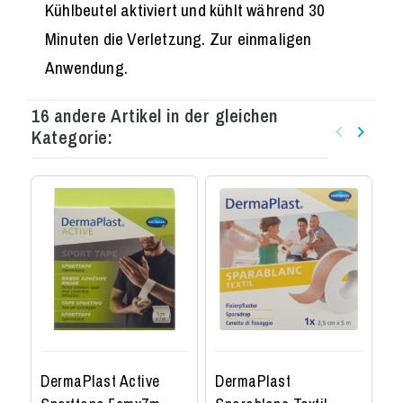
Kühlbeutel aktiviert und kühlt während 30
Minuten die Verletzung. Zur einmaligen
Anwendung.
16 andere Artikel in der gleichen
keyboard_arrow_left
keyboard_arrow_right
Kategorie:
Zurück
Weiter
DermaPlast Active
DermaPlast
D