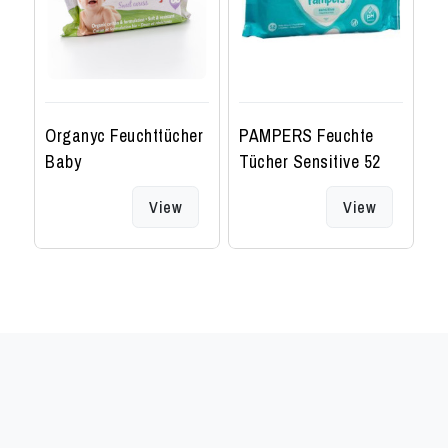
Organyc Feuchttücher
PAMPERS Feuchte
N
Baby
Tücher Sensitive 52
P
View
View