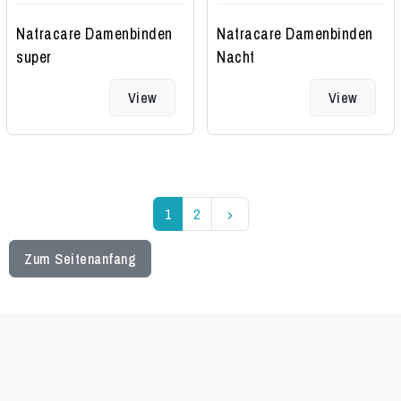
Natracare Damenbinden
Natracare Damenbinden
super
Nacht
View
View
Weiter
1
2
keyboard_arrow_right
Zum Seitenanfang